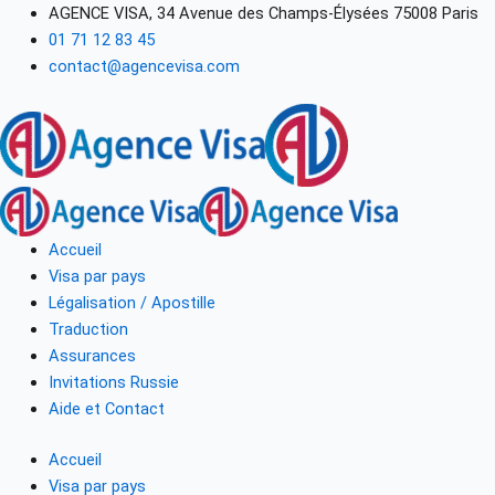
Recherche
AGENCE VISA, 34 Avenue des Champs-Élysées 75008 Paris
d'espace
01 71 12 83 45
réservé
contact@agencevisa.com
Accueil
Visa par pays
Légalisation / Apostille
Traduction
Assurances
Invitations Russie
Aide et Contact
Accueil
Visa par pays