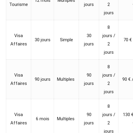
12 mois
Multiples
Tourisme
jours
2
jours
8
Visa
30
jours /
30 jours
Simple
70 € 
Affaires
jours
2
jours
8
Visa
90
jours /
90 jours
Multiples
90 € 
Affaires
jours
2
jours
8
Visa
90
jours /
130 €
6 mois
Multiples
Affaires
jours
2
jours