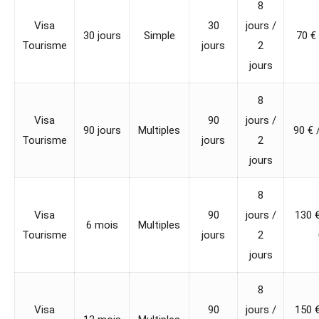
8
Visa
30
jours /
30 jours
Simple
70 € 
Tourisme
jours
2
jours
8
Visa
90
jours /
90 jours
Multiples
90 € 
Tourisme
jours
2
jours
8
Visa
90
jours /
130 €
6 mois
Multiples
Tourisme
jours
2
jours
8
Visa
90
jours /
150 €