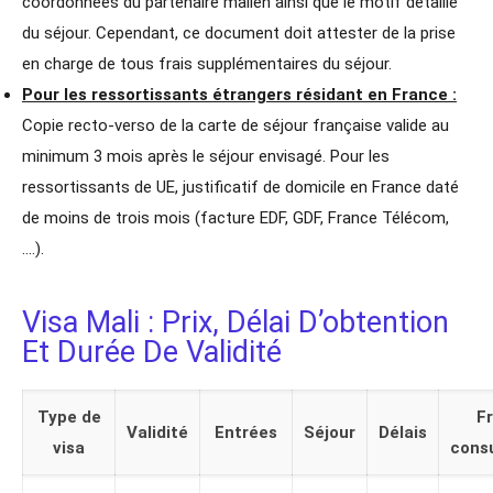
coordonnées du partenaire malien ainsi que le motif détaillé
du séjour. Cependant, ce document doit attester de la prise
en charge de tous frais supplémentaires du séjour.
Pour les ressortissants étrangers résidant en France :
Copie recto-verso de la carte de séjour française valide au
minimum 3 mois après le séjour envisagé. Pour les
ressortissants de UE, justificatif de domicile en France daté
de moins de trois mois (facture EDF, GDF, France Télécom,
….).
Visa Mali : Prix, Délai D’obtention
Et Durée De Validité
Type de
Fr
Validité
Entrées
Séjour
Délais
visa
consu