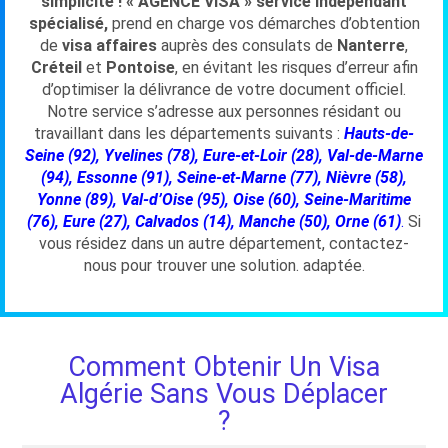
simplicité ! « AGENCE VISA »
service indépendant
spécialisé,
prend en charge vos démarches d’obtention
de
visa affaires
auprès des consulats de
Nanterre
,
Créteil
et
Pontoise
, en évitant les risques d’erreur afin
d’optimiser la délivrance de votre document officiel.
Notre service s’adresse aux personnes résidant ou
travaillant dans les départements suivants :
Hauts-de-
Seine (92), Yvelines (78), Eure-et-Loir (28), Val-de-Marne
(94), Essonne (91), Seine-et-Marne (77), Nièvre (58),
Yonne (89), Val-d’Oise (95), Oise (60), Seine-Maritime
(76), Eure (27), Calvados (14), Manche (50), Orne (61)
.
Si
vous résidez dans un autre département, contactez-
nous pour trouver une solution. adaptée.
Comment Obtenir Un Visa
Algérie Sans Vous Déplacer
?