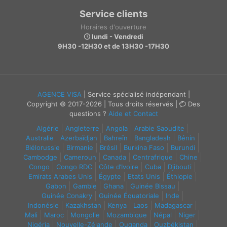
Service clients
Horaires d'ouverture
lundi - Vendredi
9H30 -12H30 et de 13H30 -17H30
AGENCE VISA
| Service spécialisé indépendant |
Copyright © 2017-2026 | Tous droits réservés |
Des
questions ?
Aide et Contact
Algérie
Angleterre
Angola
Arabie Saoudite
Australie
Azerbaïdjan
Bahreïn
Bangladesh
Bénin
Biélorussie
Birmanie
Brésil
Burkina Faso
Burundi
Cambodge
Cameroun
Canada
Centrafrique
Chine
Congo
Congo RDC
Côte d’Ivoire
Cuba
Djibouti
Emirats Arabes Unis
Égypte
Etats Unis
Éthiopie
Gabon
Gambie
Ghana
Guinée Bissau
Guinée Conakry
Guinée Équatoriale
Inde
Indonésie
Kazakhstan
Kenya
Laos
Madagascar
Mali
Maroc
Mongolie
Mozambique
Népal
Niger
Nigéria
Nouvelle-Zélande
Ouganda
Ouzbékistan