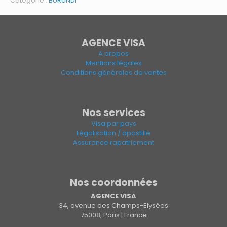
Catégorie :
BURUNDI
e-
Visa
Burundi
AGENCE VISA
A propos
Mentions légales
Conditions générales de ventes
Nos services
Visa par pays
Légalisation / apostille
Assurance rapatriement
Nos coordonnées
AGENCE VISA
34, avenue des Champs-Elysées
75008, Paris | France