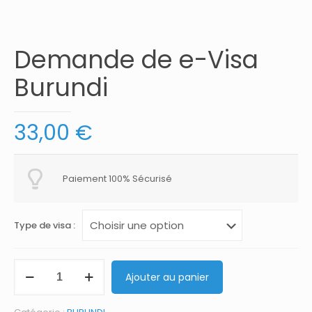
Demande de e-Visa
Burundi
33,00
€
Paiement 100% Sécurisé
Type de visa :
quantité
Ajouter au panier
de
Demande
de