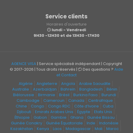
Service clients
Horaires d'ouverture
lundi - Vendredi
9H30 -12H30 et de 13H30 -17H30
AGENCE VISA
| Service spécialisé indépendant | Copyright
© 2017-2026 | Tous droits réservés |
Des questions ?
Aide
et Contact
Algérie
Angleterre
Angola
Arabie Saoudite
Australie
Azerbaïdjan
Bahreïn
Bangladesh
Bénin
Biélorussie
Birmanie
Brésil
Burkina Faso
Burundi
Cambodge
Cameroun
Canada
Centrafrique
Chine
Congo
Congo RDC
Côte d’Ivoire
Cuba
Djibouti
Emirats Arabes Unis
Égypte
Etats Unis
Éthiopie
Gabon
Gambie
Ghana
Guinée Bissau
Guinée Conakry
Guinée Équatoriale
Inde
Indonésie
Kazakhstan
Kenya
Laos
Madagascar
Mali
Maroc