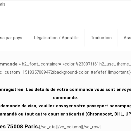
ris
isa par pays
Légalisation / Apostille
Traduction
Ass
commande
» h2_font_container= »color:%23007ff6″ h2_use_theme_fon
vc_custom_1518357089472{background-color: #efefef !important;} 
nregistrée. Les détails de votre commande vous sont envoyés 
commande.
e demande de visa, veuillez envoyer votre passeport accompa
mandé ou tout autre courrier sécurisé (Chronopost, DHL, UPS,
es 75008 Paris.
[/vc_cta][/vc_column][/vc_row]