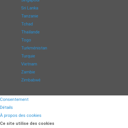
Singapour
Sri Lanka
Tanzanie
Tchad
Thaïlande
Togo
Turkménistan
Turquie
Vietnam
Zambie
Zimbabwé
Consentement
Détails
À propos des cookies
Ce site utilise des cookies