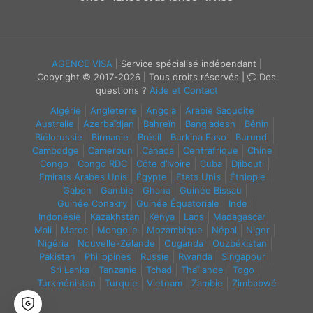
AGENCE VISA
| Service spécialisé indépendant |
Copyright © 2017-2026 | Tous droits réservés |
Des
questions ?
Aide et Contact
Algérie
Angleterre
Angola
Arabie Saoudite
Australie
Azerbaïdjan
Bahreïn
Bangladesh
Bénin
Biélorussie
Birmanie
Brésil
Burkina Faso
Burundi
Cambodge
Cameroun
Canada
Centrafrique
Chine
Congo
Congo RDC
Côte d’Ivoire
Cuba
Djibouti
Emirats Arabes Unis
Égypte
Etats Unis
Éthiopie
Gabon
Gambie
Ghana
Guinée Bissau
Guinée Conakry
Guinée Équatoriale
Inde
Indonésie
Kazakhstan
Kenya
Laos
Madagascar
Mali
Maroc
Mongolie
Mozambique
Népal
Niger
Nigéria
Nouvelle-Zélande
Ouganda
Ouzbékistan
Pakistan
Philippines
Russie
Rwanda
Singapour
Sri Lanka
Tanzanie
Tchad
Thaïlande
Togo
Turkménistan
Turquie
Vietnam
Zambie
Zimbabwé