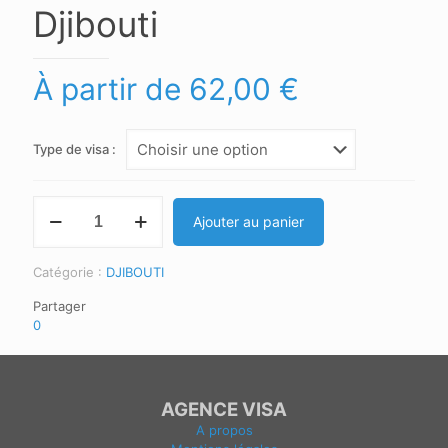
Djibouti
À partir de
62,00
€
Type de visa :
Ajouter au panier
Catégorie :
DJIBOUTI
Partager
0
AGENCE VISA
A propos